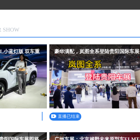
R SHOW
L小蓝灯版 双车重
豪华满配，岚图全系登陆贵阳国际车展
直播已结束
6贵阳国际车展即将
广州车展：北京越野未来原型车ELMT