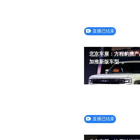
直播已结束
北京车展：方程豹携产
加推新版车型
直播已结束