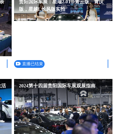
，余
贵阳国际车展：星瑞2.0TD青云版、霄汉
版，星越L长风版实拍
直播已结束
生活
2024第十四届贵阳国际车展观展指南