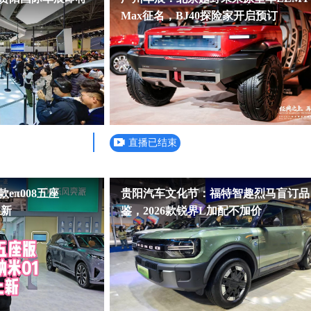
Max征名，BJ40探险家开启预订
直播已结束
eπ008五座
贵阳汽车文化节：福特智趣烈马盲订品
上新
鉴，2026款锐界L加配不加价