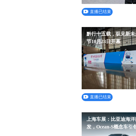
直播已结束
黔行十五载，驭见新未
节10月23日开幕
直播已结束
上海车展：比亚迪海洋
发，Ocean-S概念车