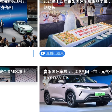
海豹06DM-i、
2024第十四届贵阳国际车展绚丽闭幕
EV齐亮相
韵悠长
直播已结束
光C-DM区域上
贵阳国际车展：元UP贵阳上市，元气
DAY DAY UP