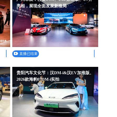
亮相，展现全面发展新格局
直播已结束
贵阳汽车文化节：汉DM-i&汉EV加推版、
2026款海豹07DM-i实拍