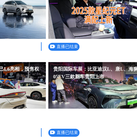
直播已结束
己L6亮相，预售权
贵阳国际车展：比亚迪汉L、唐L、海
05EV三款新车贵阳上市
直播已结束