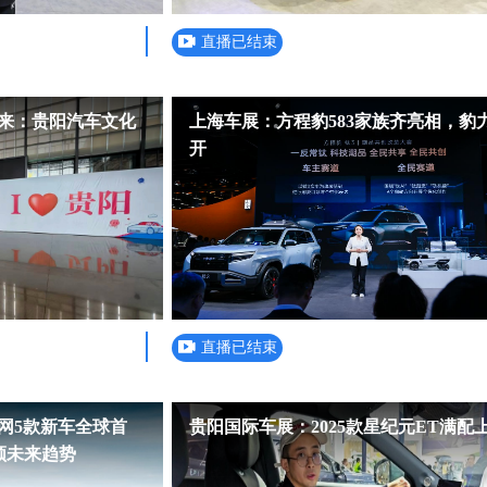
直播已结束
来：贵阳汽车文化
上海车展：方程豹583家族齐亮相，豹
开
直播已结束
网5款新车全球首
贵阳国际车展：2025款星纪元ET满配
引领未来趋势