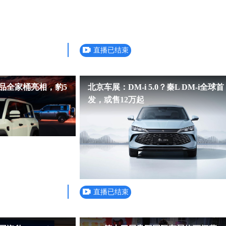
直播已结束
品全家桶亮相，豹5
北京车展：DM-i 5.0？秦L DM-i全球首
发，或售12万起
直播已结束