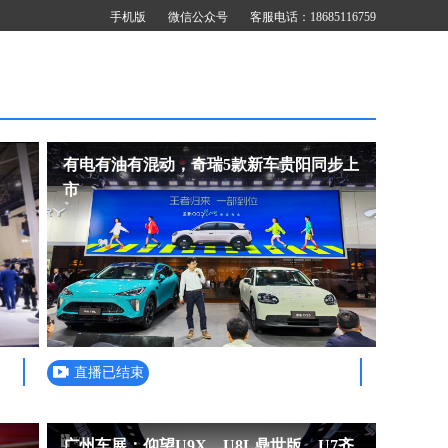
手机版
微信公众号
客服电话：18685116759
有电有油有混动，奇瑞5款新车贵阳同步上
市
直播已结束
广州车展：仰望U9X、U8L鼎世版、U7齐