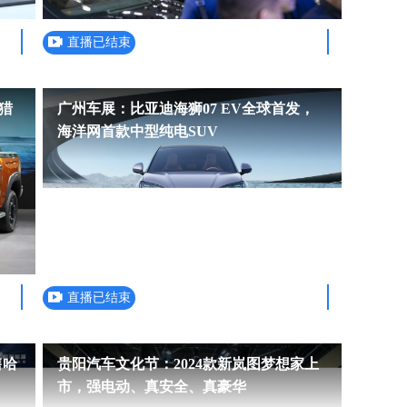
直播已结束
猎
广州车展：比亚迪海狮07 EV全球首发，
海洋网首款中型纯电SUV
直播已结束
售哈
贵阳汽车文化节：2024款新岚图梦想家上
市，强电动、真安全、真豪华