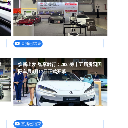
直播已结束
狮
焕新出发·智享黔行：2025第十五届贵阳国
际车展4月17日正式开幕
直播已结束