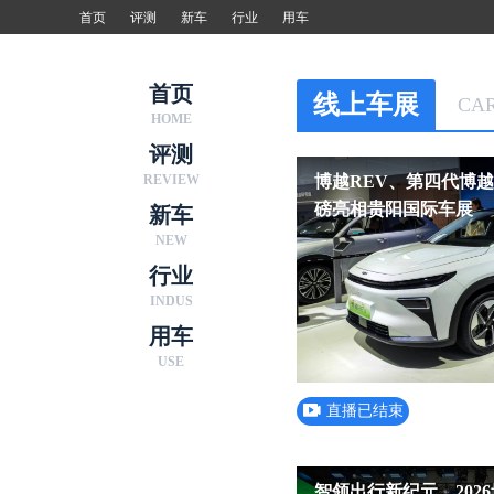
首页
评测
新车
行业
用车
首页
线上车展
CA
HOME
评测
REVIEW
博越REV、第四代博越
磅亮相贵阳国际车展
新车
NEW
行业
INDUS
用车
USE
直播已结束
智领出行新纪元，202