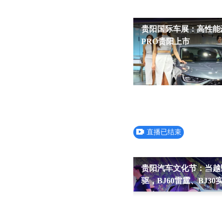
贵阳国际车展：高性能
PRO贵阳上市
直播已结束
贵阳汽车文化节：当越
驱，BJ60雷霆、BJ30