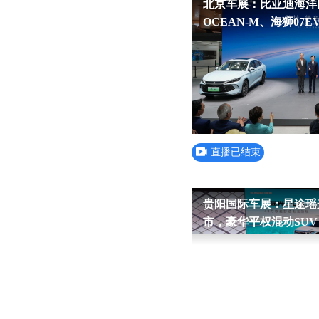
北京车展：比亚迪海洋网
OCEAN-M、海狮07
直播已结束
贵阳国际车展：星途瑶
市，豪华平权混动SUV