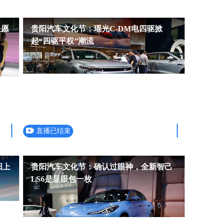
星愿
贵阳汽车文化节：瑶光C-DM电四驱掀
起“四驱平权”潮流
直播已结束
阳上
贵阳汽车文化节：确认过眼神，全新智己
LS6是显眼包一枚