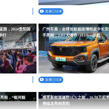
直播已结束
图，2024贵阳国
广州车展：全球首款超级增程皮卡长安
重举行
手亮相，2.0T大增程+1031km续航
直播已结束
8亮相，“银河舰
感受新能源越野SUV之能，16.58万起
弗猛龙亮相贵阳