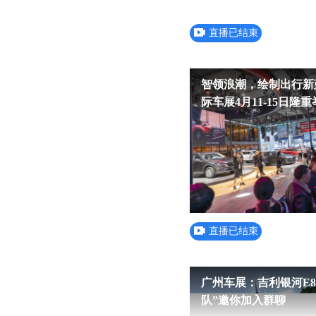
直播已结束
智领浪潮，绘制出行新蓝
际车展4月11-15日隆
直播已结束
广州车展：吉利银河E
队”邀你加入群聊