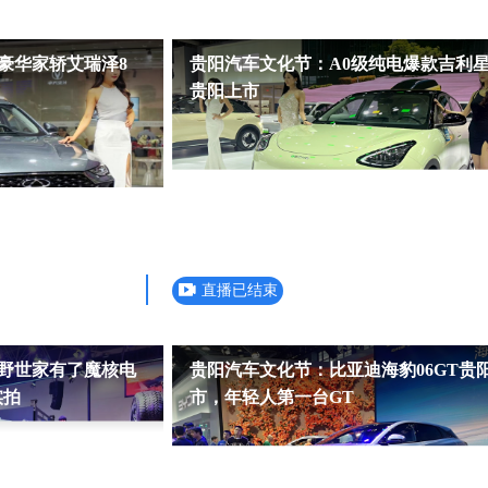
豪华家轿艾瑞泽8
贵阳汽车文化节：A0级纯电爆款吉利
贵阳上市
直播已结束
野世家有了魔核电
贵阳汽车文化节：比亚迪海豹06GT贵
实拍
市，年轻人第一台GT