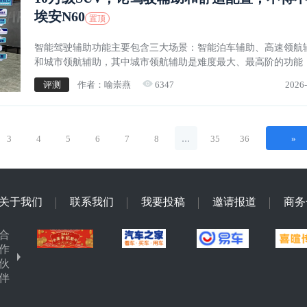
埃安N60
置顶
智能驾驶辅助功能主要包含三大场景：智能泊车辅助、高速领航
和城市领航辅助，其中城市领航辅助是难度最大、最高阶的功能
往要20万以上的车型才可以具备，但是，埃安N60用10万出头的
评测
作者：喻崇燕
6347
2026-
它做到了。
...
3
4
5
6
7
8
35
36
»
关于我们
联系我们
我要投稿
邀请报道
商务
合
作
伙
伴