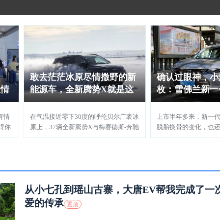
试
敢去茫茫冰原尽情撒野的新
确认过眼神，小
谈情
能源车，全新腾势X就是这
枚：雪佛兰新一
么任性
有情
在气温接近零下30度的呼伦贝尔广袤冰
上市半年多来，新一
得你
原上，37辆全新腾势X与梅赛德斯-奔驰
脱胎换骨的变化，也
旗下25款车型，共同碾冰砺雪，点燃寒
轻人的关注，并且在
冬里的驾驭激情
现出越级实力
从小七孔到瑶山古寨，大唐EV帮我完成了一
爱的传承
置顶