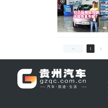
«
1
2