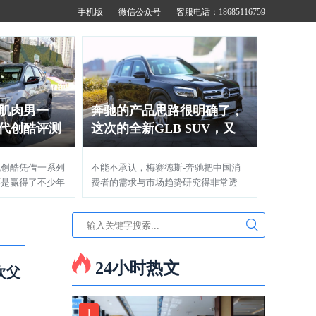
手机版
微信公众号
客服电话：18685116759
肌肉男一
奔驰的产品思路很明确了，
代创酷评测
这次的全新GLB SUV，又
抢先了一个身位
代创酷凭借一系列
不能不承认，梅赛德斯-奔驰把中国消
还是赢得了不少年
费者的需求与市场趋势研究得非常透
某些方面也确实展
彻。
24小时热文
次父
1