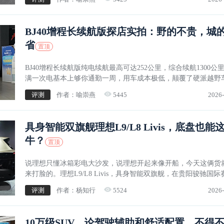
BJ40增程长续航版探店实拍：野的不贵，城
省
置顶
BJ40增程长续航版纯电续航最高可达252公里，综合续航1300公
满一次电基本上够你通勤一周，用车成本极低，颠覆了硬派越野
油费钱的刻板印象。而强悍又好用的越野功能，会让你发现其实
评测
作者：喻崇燕
5445
2026-
越野没有那么难，也没有那么贵。
具身智能双旗舰理想L9/L8 Livis，底盘也能
牛？
置顶
说理想只懂冰箱彩电大沙发，说理想开起来像开船，今天这俩货
来打脸的。理想L9/L8 Livis，具身智能双旗舰，在贵阳骏驰国际
场，把理想全栈自研的800V主动悬架和完全体线控底盘带来的驾
评测
作者：杨知行
5524
2026-
力，证明给你看。
10万级SUV，论驾驶辅助和舒适配置，不得