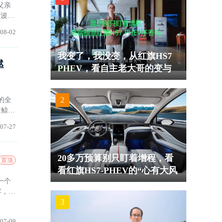
父亲
荔波。
08-02
我变了，我没变，从红旗HS7
燃
PHEV，看自主老大哥的变与
不变
2
的全
蓝鲸超
07-27
20多万预算别只盯着增程，看
置顶
看红旗HS7-PHEV的“心有大风
一个
景”
零，带
3
上一
07-09