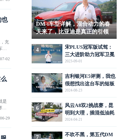
的也
DM-i车型详解，混合动力的春
天来了，比亚迪是真正的引领
者
里，充
宋PLUS冠军版试驾：
车费
4
三大进阶助力冠军卫冕
专业
07-02
2023-09-01
吉利银河E5评测，我也
这么
5
很想找出这台车的短板
2024-08-23
就是
风云A8双2挑战赛，昆
6
赛车
明到大理，插混低油耗
控实
06-29
2024-04-21
的天花板被掀翻了
不吹不黑，第五代DM
7
不服