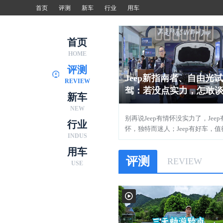
首页
评测
新车
行业
用车
首页
HOME
评测
Jeep新指南者、自由光
REVIEW
驾：若没点实力，怎敢
新车
怀？
NEW
别再说Jeep有情怀没实力了，Jeep
行业
怀，独特而迷人；Jeep有好车，值
INDUS
细品。
用车
评测
REVIEW
USE