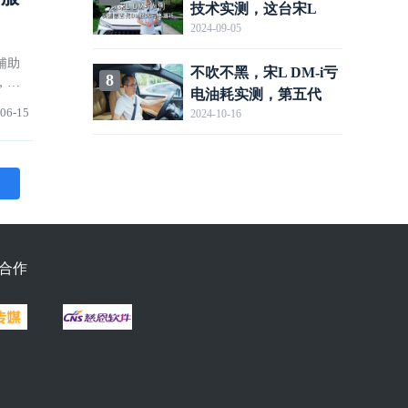
技术实测，这台宋L
2024-09-05
DM-i的亏电油耗竟然
是……
辅助
不吹不黑，宋L DM-i亏
8
，往
电油耗实测，第五代
价格，
06-15
2024-10-16
DM技术到底多省油？
合作