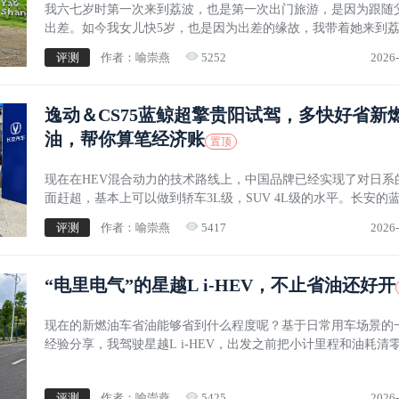
我六七岁时第一次来到荔波，也是第一次出门旅游，是因为跟随
出差。如今我女儿快5岁，也是因为出差的缘故，我带着她来到
感谢大唐EV，让我完成了一次父爱的传承。
评测
作者：喻崇燕
5252
2026-
逸动＆CS75蓝鲸超擎贵阳试驾，多快好省新
油，帮你算笔经济账
置顶
现在在HEV混合动力的技术路线上，中国品牌已经实现了对日系
面赶超，基本上可以做到轿车3L级，SUV 4L级的水平。长安的
擎，就是其中的代表之一。
评测
作者：喻崇燕
5417
2026-
“电里电气”的星越L i-HEV，不止省油还好开
现在的新燃油车省油能够省到什么程度呢？基于日常用车场景的
经验分享，我驾驶星越L i-HEV，出发之前把小计里程和油耗清
着老婆孩子，车上有三个人，大夏天的空调肯定会一直打开，开
百公里，看它的油耗大概会是一个什么水平。
评测
作者：喻崇燕
5425
2026-